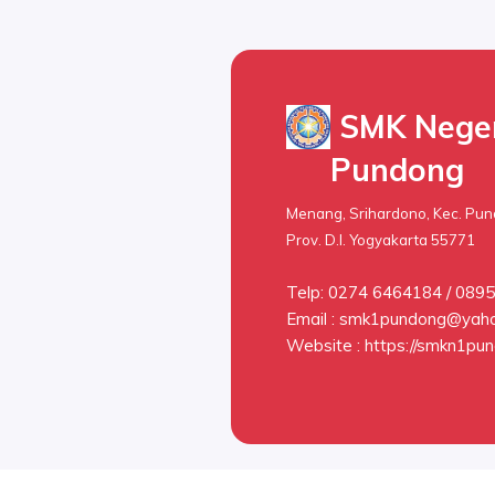
SMK Neger
Pundong
Menang, Srihardono, Kec. Pund
Prov. D.I. Yogyakarta 55771
Telp: 0274 6464184 / 08
Email :
smk1pundong@yah
Website : https://smkn1pun