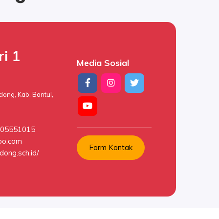
i 1
Media Sosial
ong, Kab. Bantul,
9505551015
oo.com
Form Kontak
dong.sch.id/